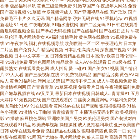
香港
极品福利导航
黄色三级最新免费
91嫩草国产
午夜成年人网站
免费
国产高清视频
91草莓
丝瓜视频污成人
国产亚洲视品在线
国产玖玖
国产
免费毛不卡片
久久无码
国产精品网络
孕妇无码在线
91手机论坛
91视频
新地址
91日逼
午夜啪视频
91啪水蜜桃网
国产二区无码
91日韩在线观看
西瓜影院视频全集
国产孕妇无码视频
国产在线福利
国产在线日皮片
午夜
神马伦理
毛片网站美女
AV福利激情毛片
黄色网在线播放
91视频免费在
线
91午夜在线
福利在线视频导航
欧美喷潮一区二区
午夜理论片
日本第
二片区
国产免费大片
精品呦视频
日本乱伦高清无码
深夜国产视频
91刺
激视频
日本中文字幕一区
日韩免费精品视频
日本高清v
欧美日韩伦理午
夜
91碰超免费
亚洲色图网站
精品欧美
成人AV在线观看
日本a级在线
干
露脸熟女
在线观看黄色网
成人抖音
爰上碰91
国产美女91视频
国产情侣
片
97人人看
国产三级视频在线
91免费视频精品
国产精品另类
黄色AV网
站人
黄色91福利社
污网址18禁
国产高清不卡二区
成人午夜视频免费
欧
美激情福利网
国产青青青草
91草逼视频
免费看片日韩
午夜视频福利免费
国产嫩草视频在线
69叉叉叉
最新日本在线视频
日韩成人a
青青操91
五月
天婷婷
91短视频在线
国产在线观看的
白丝美女自慰网站
91福利免费视
频
加勒比91AV
91在线观看
黄网站av在线
国产视频
狠狠擼狠狠擼
91桃
色小视频
91激情
91干啪啪
青青操青青干
主播诱惑无码专区
欧美视频电
影
91播放
麻豆桃色网站
亚洲欧美国产另类
欧美伦理另类
国产刺激对白
在线观看91精品
欧美成年视频
操碰操揉
成人微拍福利导航
亚洲欧美国产
日韩
成年在线观看免费
岛国精品在线播放
狠狠撸第四色
欧美一页
女同
电影在线观看
91网国产尤物在
毛片网站黄色
狼人三级片
高清男同
国产