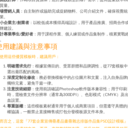
質量。
場營銷人員
：自主制作或協助完成促銷物料、公司介紹文件，確保視覺統
業。
小企業主/創業者
：以較低成本獲得高端設計，用于產品推廣、招商合作
牌建設。
計專業學生/愛好者
：用于課程作業、個人練習或作品集制作，積累實戰
。
使用建議與注意事項
使用這些優質模板時，建議用戶：
明確需求先行
：根據宣傳目的、受眾群體和品牌調性，從77套模板中
選出最匹配的風格。
深度定制化修改
：務必替換模板中的占位圖片和文案，注入自身品牌
獨特元素，避免千篇一律。
注意技術細節
：使用前請確認Photoshop軟件版本兼容性；用于印刷
時，需檢查文件分辨率（通常為300DPI）、色彩模式（CMYK）及
血設置。
尊重版權
：這些模板素材通常用于個人或商業項目，但需遵守具體的
權協議，一般禁止直接轉售或打包分發模板源文件本身。
而言之，這套『77套企業宣傳冊產品畫冊雜志排版作品集PSD設計模板