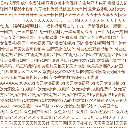
日韩伦理淫
成年免费视频
亚洲欧美中文视频
东京热亚洲色图
蜜桃成人超
碰网
91精品小视频
久草福利免费视影
五月天堂网
最新热播电视剧
天天
干日日|天天干日日干|天天干日日做|天天干天天|天天干天天草天天|天天
干天天干天天|天天干天天天天|天天干天天舔|天天干天天在|天天干天天
做
九一福利视频网址|九一福利视频网址入口|九一高清视频|九一观看|九
一国产|九一国产精品|九一好视频|九一黑丝美女抠逼|九一后入|九一黄
国
产美女黄色网站|国产美女扣逼露出免费观看|国产美女免费观看|国产美
女免费视频|国产美女视频|国产美女视频91|国产美女视频网站|国产美女
网站|国产美女香蕉视频网|国产美女在线
91网址在线观看视频|91网址在
线免费|91网址在线免费观看|91网址在线入口|91网址在线视频|91网址直
接进免费|91网址自拍|91网址最新入口|91网作爱|91版
欧美裸色美大全|
欧美码二码三码无码|欧美毛片又粗又长又大电影|欧美美女漏私人体图
片|欧美美女区二区三区|欧美猛交XXXXX无码|欧美猛男激情夫夫同性作
爱|欧美猛男军警长片gay|欧美免费在线电影网|欧美内射
AAAAAAXXXXX
91次元刺激视频|91次元刺激视屏|91次元刺激自拍|91
次元刺激自拍视频|91次元大胸乳视频|91次元大胸乳视频免费|91次元官
方|91次元官网|91次元官网免费|91次元官网首页
91做爱视频|91做爱视
频在线观看|91做爱网|91做爱网站|97ai蜜桃欧美|97AV超碰|97AV超碰人
人摸|97av大香蕉|97AV导航|97AV人妻操碰资源总站
91久碰国产在
线|91久色|91久色国产蝌蚪|91久色女优|91久要|91久在线观看|91久在线
欧美|91玖玖|91玖玖爱青草青|91玖玖玖
天天干天天射天天操|天天干天
天天天|天天干天天舔天天射|天天干网|天天干夜夜叭|天天看高清|天天看