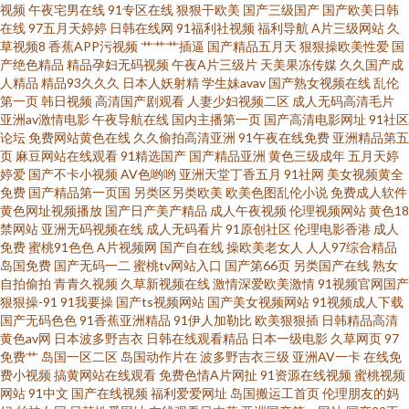
视频
午夜宅男在线
91专区在线
狠狠干欧美
国产三级国产
国产欧美日韩
在线
97五月天婷婷
日韩在线网
91福利社视频
福利导航
A片三级网站
久
国产浮力第一页 国产又大又色 开心色色福利社 欧美色图100p 日韩无码导航
草视频8
香蕉APP污视频
艹艹艹插逼
国产精品五月天
狠狠操欧美性爱
国
产绝色精品
精品孕妇无码视频
午夜A片三级片
天美果冻传媒
久久国产成
人精品
精品93久久久
日本人妖射精
学生妹avav
国产熟女视频在线
乱伦
婷婷导航一区二区 野花在线观看免费播放电影 91蜜桃无套片 97亚州色图 春
第一页
韩日视频
高清国产剧观看
人妻少妇视频二区
成人无码高清毛片
亚洲av激情电影
午夜导航在线
国内主播第一页
国产高清电影网址
91社区
丽漫画全集h 国产肏屄麻豆精品 国产午夜伊人精品 久久视频h 女生落照不带
论坛
免费网站黄色在线
久久偷拍高清亚洲
91午夜在线免费
亚洲精品第五
页
麻豆网站在线观看
91精选国产
国产精品亚洲
黄色三级成年
五月天婷
婷爱
国产不卡小视频
AV色哟哟
亚洲天堂丁香五月
91社网
美女视频黄全
马赛克 欧美主播喷浆网站 一级片色色狼网站 91大学生视频在线观看 91探花
免费
国产精品第一页国
另类区另类欧美
欧美色图乱伦小说
免费成人软件
黄色网址视频播放
国产日产美产精品
成人午夜视频
伦理视频网站
黄色18
高中生 GAV麻豆 丁香成人网址 国产精品国产自产 久久在线观看 欧美激情在
禁网站
亚洲无码视频在线
成人无码看片
91原创社区
伦理电影香港
成人
免费
蜜桃91色色
A片视频网
国产自在线
操欧美老女人
人人97综合精品
岛国免费
国产无码一二
蜜桃tv网站入口
国产第66页
另类国产在线
熟女
线伊人精品 午夜老湿机 91叉叉视频 亚洲激情小说网 91福利官网 磁力链接bt
自拍偷拍
青青久视频
久草新视频在线
激情深爱欧美激情
91视频官网国产
狠狠操-91
91我要操
国产ts视频网站
国产美女视频网站
91视频成人下载
种子搜索 欧美日韩国产性爱一区二区 天美传果冻制片 91欧美成人小 国产91
国产无码色色
91香蕉亚洲精品
91伊人加勒比
欧美狠狠插
日韩精品高清
黄色av网
日本波多野吉衣
日韩在线观看精品
日本一级电影
久草网页
97
免费艹
岛国一区二区
岛国动作片在
波多野吉衣三级
亚洲AV一卡
在线免
在线视频 久久人人妻 欧美老肥婆日BB 日韩精品欧美日韩精品欧美 午夜影院
费小视频
搞黄网站在线观看
免费色情A片网扯
91资源在线视频
蜜桃视频
网站
91中文
国产在线视频
福利爱爱网址
岛国搬运工首页
伦理朋友的妈
伦理片 6080新视觉电影院免费 91老湿机 俺去也官网最地址 国产色网 久久这