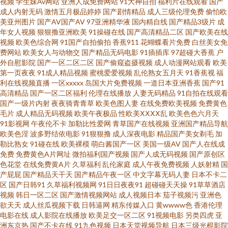
视频
学生妹Av网站
亚洲人成免费网站
91大神自拍
福利片在线观看
国产
成人内射无码
激情五月极品婷婷
国产剧情精品
成人三级伦理免费
偷怕欧
品自产自 国产网站精品 九九精品视频 欧美久久最新 欧美成人12 芒果电影网
美亚州图片
国产AV国产AV
97亚洲精华液
国内精自线
国产精品3级片
成
年女人视频
狠狠撸亚洲欧美
91操碰在线
国产高清精品二区
国产欧美在线
视频
欧美色综合网
91国产自拍偷拍
香蕉911
花蝴蝶看片免费
白丝美女免
美丽的姑娘日本片 欧美妞干男天堂 欧美一区二区福利在线 日韩欧美网站 日
费网站
欧美女人与动物交
国产精品无码电影
91插插库
97超碰大香蕉
户
外自慰影院
国产一区二区二区
国产偷窥盗摄视频
成人动漫网站观看
欧美
韩无码高清一区 色哟哟日韩精品 伪娘AV 小苹果电影无删减版视频 伊人久久
第一页夜夜
91成人精品视频
蜜桃爱爱视频
乱伦熟女五月天
91香蕉视
福
利在线视频直播
一区xxxxx
岛国大片免费视频
一道日本亚洲香蕉
国产91
高清精品
国产一区二区福利
伦理在线播放
人妻无码精品
91自拍在线观看
综合精品蜜桃 320lu在线视频 80scn 最近免费韩国电影 bt电影天堂-迅雷bt种
国产一级片内射
夜夜骑青青草
欧美色图人妻
在线免费欧美视频
免费黄色
毛片
成人精品无码视频
欧美午夜极品
性欧美ⅩⅩⅩⅩ乱
欧美色色六月天
子下载 噼里啪啦影视在线观看高清 亚洲日韩AV网站 豆花影院色 国产精品日
91影视网
午夜伦不卡
加勒比性爱网
青草国产在线视频
亚洲国产精品导航
欧美色淫
波多野结依电影
91狠狠撸
成人深夜电影
精品国产美女剃毛
加
勒比熟女
91碰在线
欧美裸模
萌白酱国产一区
美国一级AV
国产人在线成
韩久久久 51福社区免费体验区 欧美激情伊人网 免费九1 www麻豆性片 日韩
免费
免费黄色A片网址
微拍福利国产视频
国产人成无码视频
国产原创区
色花堂
在线免费黄A片
久草福利
乱伦家庭
成人午夜免费视频
人妖射精
国
一二网站 91官方网站免费观看 免费美女在线视频网站 97资源站免费视频 蜜
产屁屁
国产精品天干天
国产精品午夜一区
中文字幕无码人妻
日本不卡二
区
国产日韩91
久草福利视频网
91日日夜夜91
超碰碰天天操
91草草酒店
视频
韩日一区二区
国产激情视频网站
成人视频日本
茄子视频污
亚洲色
桃成熟李丽珍 91人人妻人人干 欧美一区免费 大香蕉久久久久久久久久 天堂
欲天天
成人丝瓜视频下载
日韩逼网
精东传媒入口
黄wwww色
香港伦理
电影在线
成人影院在线播放
欧美足交一区二区
91视频电影
另类四虎
亚
2019天堂 男同性互操色色狼网站 无人区免费观看高清完整版 午夜成人A级视
洲东京热
国产不卡在线
91九色视频
日本天堂视频导航
日本三级光棍影院