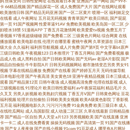
妈
丝袜女同
日韩性爱网址
在线观看日本黄
亚洲国产第一网站
国产99不
卡
66精品视频
国产精品探花一区
成人免费国产大片
国产在线网址观看
欧美激情日韩
国产精品无码亚洲
国产一区二区黄片
喷潮一区
福利姬足交
里只有 欧美精品毛片久久久久久久 日本黄页永久免费看免费 最新无码专区
在线看
成人午夜网址
五月花无码视频
青青草国产
欧美日韩乱
国产屁屁
第一页
91国产视频网
性爱草逼91AV
免费欧美视频
欧美岛国一区二区
少
91簧片免费观看网址 电影天堂bt迅雷下载 欧美激情伊人网 四虎影院176 最新
妇喷水18禁
51漫画APP
丁香五月花激情网
欧美爱爱tv视频
免费五月丁
香视频
97香蕉超级碰碰
国产免费看二区
三级黄色片网站
综合网黄
在线
播放观看
欧美电影在线
伦理片在哪里看
蜜桃午夜网
久草资源在
日本三
电影网站免费大全 91在线免费观看种子视频 磁力搜索bt天堂 91逗花丝袜另
级大全
久久福利
福利所导航视频
成人片免费
国产第9页
中文字幕bt原声
三级日韩欧美
午夜视频123
日本推理片
丁香五月网站
国产免费看视频
极
类综合 欧美激情一区二区在线观看 神马久久 在线观看青草啦啦啦啪啪啪 91
品成人色
成人黑料自拍
国产日韩欧美网站
国产无码av
老湿A片影院
国产
精品自拍偷拍
牛牛影院A片
日韩无码视频网站
都市激情变态另类
男女91
视频
字幕在线精品播放
免费国产在线看
国产婷婷五月天
无码传媒导航
小视频入口 俺去也五月激情 国产成人精品久久九九 精品欧美一区二区精品少
日本电影伦理
国产午夜高清
美女黄色18
亚洲午夜精品视频
日本三级成人
观看
国产精品第12页
日韩午夜场
成人视频高清免费
伦理在线影视
成人
妇 肏屄图片 花蝴蝶高清视频免费播放 欧美a视频免费播放 三年高清观看免费
三级视频在线
91理论片
欧美日韩性爱福利
av午夜探花福利
精品毛片
久
久叉叉
另类人妖视频
欧美熟妇穴视频
丁香五月V国产
日韩黄色网址
豆花
福利视频
轮理片自拍偷拍
日韩欧美美女视频
欧美A级黄色影院
丁香影视
大全 中文无线看 91看片免费下载 97视频精品 国产日本在线草91传媒 青苹果
五月花
福利视频电影久久
污污污污免费
91金典免费
欧美三级日本
成人
在线吃瓜网站
成人岛国影院
成人动漫二区三区
久草在线最新
日韩精品推
乐园高清在线观看 午夜毛毛毛视频免费看 91视频福利 www91色 黄色一级片
荐
国产精品一区自拍
男人天堂
a片123
另类视频欧美
国产在线直播
亚洲
卡一卡二
成人在线免费看黄
操操无码视频
国产高清第一页
91国产在线播
放
国产女人夜夜做
国产在线小视频
91com
91豆花成人
哪里有A片网址
欧美aaa片 深夜成人福利视频 91黄在线免费看 99爱青青草 豆花视频 久久精