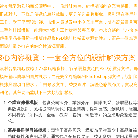
當今競爭激烈的商業環境中，一份設計精美、結構清晰的企業宣傳冊、產
冊或雜志，不僅是傳遞信息的載體，更是塑造品牌形象、吸引潛在客戶的
工具。對于平面設計師、市場人員以及中小企業主而言，擁有高質量且可
上手的排版模板，能極大地提升工作效率與專業度。本次介紹的『77套
傳冊產品畫冊雜志排版作品集PSD設計模板素材源文件』，正是一個為專
面設計量身打造的綜合性資源寶庫。
核心內容概覽：一套全方位的設計解決方案
素材合集精心收錄了77套風格多樣、行業覆蓋廣泛的PSD分層源文件。
模板都非簡單的圖片展示，而是完全可編輯的Photoshop源文件，設計
根據具體項目需求，自由修改文字、替換圖片、調整色彩與布局，實現高
制化。其主要涵蓋以下三大類設計模板：
企業宣傳冊模板
：包含公司簡介、業務介紹、團隊風采、發展歷程等
典版塊設計。風格從簡約現代到穩重商務，從科技感到創意風，能滿
不同行業（如科技、金融、教育、咨詢、制造等）的企業形象塑造需
求。
產品畫冊與目錄模板
：專注于產品展示，模板布局注重突出產品細節
功能特性和應用場景。通常包含多角度展示、技術參數、使用場景圖