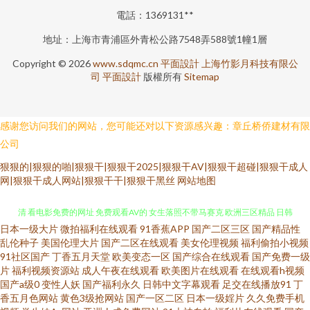
電話：1369131**
地址：上海市青浦區外青松公路7548弄588號1幢1層
Copyright © 2026
www.sdqmc.cn
平面設計
上海竹影月科技有限公
司
平面設計
版權所有
Sitemap
感谢您访问我们的网站，您可能还对以下资源感兴趣：章丘桥侨建材有限
公司
狠狠的|狠狠的啪|狠狠干|狠狠干2025|狠狠干AV|狠狠干超碰|狠狠干成人
网|狠狠干成人网站|狠狠干干|狠狠干黑丝
网站地图
日本一级大片
微拍福利在线观看
91香蕉APP
国产二区三区
国产精品性
老湿机网址 豆花观频在线观看 美女视频网站 欧美成人不卡 芒果在线观看高
乱伦种子
美国伦理大片
国产二区在线观看
美女伦理视频
福利偷拍小视频
91社区国产
丁香五月天堂
欧美变态一区
国产综合在线观看
国产免费一级
清 看电影免费的网址 免费观看AV的 女生落照不带马赛克 欧洲三区精品 日韩
片
福利视频资源站
成人午夜在线观看
欧美图片在线观看
在线观看h视频
国产a级0
变性人妖
国产福利永久
日韩中文字幕观看
足交在线播放91
丁
香五月色网站
黄色3级抢网站
国产一区二区
日本一级婬片
久久免费手机
成人精品 亚洲国产成人精品综合99 91tv免费的视频 91免 成人97 国产成人精