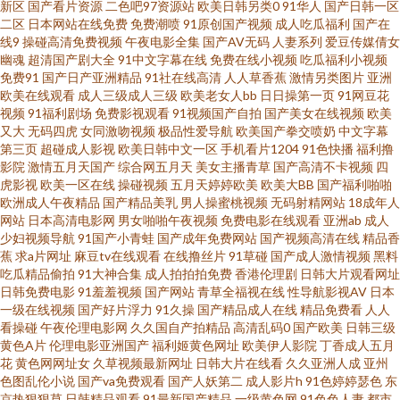
新区
国产看片资源
二色吧97资源站
欧美日韩另类0
91华人
国产日韩一区
二区
日本网站在线免费
免费潮喷
91原创国产视频
成人吃瓜福利
国产在
网站 野花韩国高清免费视频6 欧美在线成人版 bt磁力链bt天堂 www无码精品
线9
操碰高清免费视频
午夜电影全集
国产AV无码
人妻系列
爱豆传媒倩女
幽魂
超清国产剧大全
91中文字幕在线
免费在线小视频
吃瓜福利小视频
免费91
国产日产亚洲精品
91社在线高清
人人草香蕉
激情另类图片
亚洲
福利社在线试看一分钟嫩草 国产日韩欧美综合 国产小视频在线观看91 欧美
欧美在线观看
成人三级成人三级
欧美老女人bb
日日操第一页
91网豆花
视频
91福利剧场
免费影视观看
91视频国产自拍
国产美女在线视频
欧美
aaaaaa精品 欧美孕妇群交 殴美日韩在线观看 日本最新MV电影免费观看 中文
又大
无码四虎
女同激吻视频
极品性爱导航
欧美国产拳交喷奶
中文字幕
第三页
超碰成人影视
欧美日韩中文一区
手机看片1204
91色快播
福利撸
影院
激情五月天国产
综合网五月天
美女主播青草
国产高清不卡视频
四
字幕日韩无码久久 91prontv 91次元91强操 91黑丝国产 97人人在线 bt之家
虎影视
欧美一区在线
操碰视频
五月天婷婷欧美
欧美大BB
国产福利啪啪
欧洲成人午夜精品
国产精品美乳
男人操蜜桃视频
无码射精网站
18成年人
_bt电影天堂 超碰人妻人人 福利社区爱爱 国产亚洲视频中文字幕 九一AV 免費
网站
日本高清电影网
男女啪啪午夜视频
免费电影在线观看
亚洲ab
成人
少妇视频导航
91国产小青蛙
国产成年免费网站
国产视频高清在线
精品香
蕉
求a片网址
麻豆tv在线观看
在线撸丝片
91草碰
国产成人激情视频
黑料
激情網址 豆花官网进入免费吃瓜 久久综合久色欧美综合狠狠 欧美成人性交现
吃瓜精品偷拍
91大神合集
成人拍拍拍免费
香港伦理剧
日韩大片观看网址
日韩免费电影
91羞羞视频
国产网站
青草全福视在线
性导航影视AV
日本
场视频 欧美一卡二卡不卡 尤物成人在线 91大神大神唐伯虎 91电影在线免费
一级在线视频
国产好片浮力
91久操
国产精品成人在线
精品免费看
人人
看操碰
午夜伦理电影网
久久国自产拍精品
高清乱码0
国产欧美
日韩三级
黄色A片
伦理电影亚洲国产
福利姬黄色网址
欧美伊人影院
丁香成人五月
看 91热爆TS伪娘 97超碰人久国香蕉 wwwxxx妹 操碰影院 电影在线观看网 国
花
黄色网网址女
久草视频最新网址
日韩大片在线看
久久亚洲人成
亚州
色图乱伦小说
国产va免费观看
国产人妖第二
成人影片h
91色婷婷瑟色
东
产成人性爱午夜 国产欧美日本福利导航 国自产精品XXX 精品2025免费版 欧
京热狠狠草
日韩精品观看
91最新国产精品
一级黄色网
91色色人妻
都市