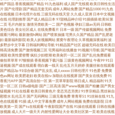
精产国品
香蕉视频国产精品
91九色福利
成人国产无线视
欧美日韩性生活
片
国产伦理剧
国产精品无套无码
成年人网站免费
国产精品1000
91九色
产国品操碰 欧美视频第三页 免费电影在线观看网站香蕉 伪娘网址 91艹艹一
在线视频
日本伦理片在线
三级无码在线天堂
久久成人亚洲
日本中文视频
在线
伦理剧推荐
国产成人精品日本
97甜桃品种介绍
91插插插
欧美SE第
二页
毛片内射女
激情另类欧美一二
国产色视频
孕妇三级av无码
日韩欧
区二区精品 97福利视频导航 电影 在线 狠狠亚洲 男女黄色废料网站 日韩高清
美色综合
美女社区成人
在线免费看片
日本一级
国产传媒视频网站
免费
观看污网站
最新激情h网站
国产喷浆抽搐
宅男久久国产精品
国产乱肥老
V 一本道无码一874 91传媒网址大全 国产精品啪啪啪 91人妻白丝 在线免费电
妇
最新福利影院
欧美人妖视频网站
窝窝午夜理论
久草视频深夜福利
波
多野步中文字幕
日韩福利网址导航
91精品国产社区
超碰无码在线
欧美日
韩高清免费
国产激情视频三区
宅男福利在线播放
91视频污导航
国产啪亚
视 91美女艹逼网站 欧美性18 绿巨人视频在线观看 九一视频网 板栗电影网
洲国
欧美性爱密臀
疯狂少妇喷潮
欧美肏屄一区二区
国产乱伦免费观看
偷拍草草草
97狠狠插
香蕉视频下载污版
三级黄色视频网址
午夜99
91日
2020 影视先锋在线 九色蝌蚪视频网址 在线福利影院在线观看 欧美一级久久
逼视频
国产成在线观看
萌白酱一线天
乱伦五月天婷婷
美腿丝袜在线观看
国产精品3p
91综合碰
国产乱女乱
成人xxxxx
日韩伦理片
91色爱
免费黄
色av网址
欧美肥老妇
欧美在线tv
加勒比在线视屏
国产美女在线免费
91
久久久久大 东方在线a正在进入 国产ts人妖在线观看 国产乱人伦精品免费 欧
香蕉污APP
国产高清自拍一区
第一页草草影院
韩日成人
精品福利
91天
堂一区二区
日韩a级电影
国产二区高清
国产www视频
国产粉嫩
国产男女
美人妻少妇精品一区 天天干狠狠日 91网站传媒Tv 神马电影网在线播放 99视
猛视频
91社在线看
欧美日韩黄色片
变态另态另类2
91李宗精品
黑丝袜自
慰喷水
乱伦五月
国产无码网站
三级无毒免费
青青草51
91丝袜在线
91九
色在线观看
91插
成人中文字幕免费
成年人网站视频
免费在线影院
日本
频国产在线 密挑免费版官网入口 91王战 先锋影音在线观看 bt种子搜索网页
欧美第一页
国产ts在线观看
午夜影院国产在线
91操在线观看
日韩在线播
放视频
成人大片一级天天
内射性爱网址大全
欧美社区第一页
欧美在线视