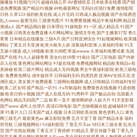
版 欧美欧美日韩综合一品视频 国产在线精品二区 俺去也理论网站 青青操逼
频播放
91视频污污污
超碰在线公开
AV蜜桃吃瓜
日本欧美在线看
国产精
选免费视频
国产精品91视频
69热最新网址
无码白丝强行免费
激情影院
日韩
久草123
福利欧美在线
成人片无码
日韩成人极品视频
国产在线诱惑
视频 91蜜桃mv入口 九一视频网 伊人网久久网
乱人xxxxx
超黄无码
三级黄色图片
91免费看视频
精品午夜福利网
精品亚
洲成a人
国产精品萌白酱
日本理论
91操电影
91一区
成人精品无
91国产
小视频
日韩美女免费直播
A片网站网址
激情文学色
国产主播第37页
青久
青青
日本精品在线播放
三级A片
国产日韩亚洲综合
91短视频网站
欧美骚
网站
丁香五月天亚洲
欧美大粗吊人妖
深夜福利亚洲
人兽福利导航
91叉
叉操小骚逼
成人18视频
欧美大鸡吧
草逼wwww
久草福利免费试看
岛国
国产在线
91人人超碰青青
美女白丝18禁
91肏比
国产三区电影
国产内射
后入在线
黄色网址网站网址
97超在线视
免费视频网站
精品欧美精品v
欧
美操碰
欧美二级片网址
精品成人无码视频
男女午夜福利影院
欧美三级电
影
免费黄色网址
成年版快手
日韩福利无码
四虎四房
亚洲AV在线豆花
亚
洲区成人
美女黄片免费观看
三级网站视频网
成人日韩精品
日韩福利专区
欧美二区女同
国产精品一区91
小x导航福利
免费黄色在线视频
91原创视
频
欧美日韩小视频
国产成人在线无码
91黑料不
国产极品自拍
岛国最大
色网站
精品无码国产二品
欧美一及片
激情网婷婷
人妖大片
91天堂影视
国产www
成年人伦理片
高清日韩电影
国产尤物视频在线
超碰福利97视
屏
91看片入口
日本国产成人视频
日本日韩欧美在线
黄色资料入口
黄色
网三级毛片
最新黄色av
麻豆影院免费
五月天堂丁香
国产精品水多
福利
所导航
三级视频网站J
51福利影院
丁香五月天av
18日本三级全黄
乱伦天
堂
国产在线短视频
丁香五月丁香婷婷
91精品又
爱豆传媒下载
丁香九月
国产主播
美女网站视频黄
A片com
美女福利在线观看
狼人激情网
伦理片