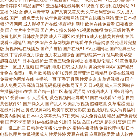
激情婷婷
91精品国产91
云涩福利在线导航
91视色
午夜福利在线网站
91
直播
91处女
伊人网青青草
国产又爽又黄又无
久草福利资源网
东方成人
美蜜桃精品在线一区 日本性交 影视免费电影 91av影音资源 91国产白浆喷水
在线
国产一级免费大片
成年免费视频网站
国产在线播放网站
亚洲日本视
频
淫淫网网
成人影视国产在线
深夜福利网址
欧美在线免费看
日夜夜欧
91啦九色POnY熟妇 91入口免费 www精品综合 91豆花网站 91偷拍福利 91白
美
国产大片中文字幕
国产片91
操久婷婷
91视频你懂得
黄色三级片毛片
免费电影片
日韩欧美爱爱
成人亚洲区
欧美性16
成人色情黄片在线
在线
观看亚洲精品
国产热综合
久草网视频在线看
午夜精品网影院
伦理片完整
丝喷浆视频 97久久国产露脸精品国产 百姓导航 国产精品乱区二区三区 黑丝
版
黄视网站在线播放
国产片自拍
国产在线91
AV亚洲网址
国产经典三级
在线
丁香婷婷五月综合
五月花亚洲综合
国产影院第一页
乱码欧美孕交
白浆 久久草在线 美女视频国产 日韩网址 一夜91次 综艺免费 91看自拍 91牛
超碰在线艹
日本在线护士
黄色三级免费网址
香港电影伦理片
91黄色电影
亚洲一区成人视频
国产福利电影
日韩成人影片
男的天堂网AV
国产精品
尤物在
免费a一毛片
欧美肠交扩张另类
最新亚洲日韩精品
欧美在线视频
牛 99超碰露脸 91传媒视频免费在线观看 91色情黑丝袜 91网站在线免费看
免费黄色网址在线
主播第一页
丁香五月网
性爱东京热
草逼视频78
国产
成人免费无码
高清日韩无码视频
宗和网五月天
日b视频
成人三级网站在
91在线网站免费 国产黄色视频免费在线观看 九九九在线精品国产的 免费看
主播福利姬h在线
国产精一精二区
基情涩涩网
51漫画成人
丁香5月综合
网
91爱爱com
伊人涩涩射
黄色视频网址导航
91国在线观看
91最新自拍
黄色软件91
国产操女人
国产乱人
欧美乱欲视频
超碰吃瓜
久草涩涩
最新
91 欧美色极品免费在线 91色情免费视频下载 91小视频 av青青 传媒在线入口
在线A片网址
黄色视屏网站
欧美午夜寂寞影院
新视觉影视
成人写真福利
欧美内射网址
日本中文字幕无码
97日穴网
成人免费在线
精品国产免费观
国产亚洲一级 快色91 欧美多人肛交 欧洲国产精品 日韩福利影片 色色资源中
看
国产不卡高清
91av在线播放
91制作传媒
岛国av资源
超碰91资源
国产
乱一乱二乱三
日韩美女直播
91尤物69
蜜桃午夜激情
免费伦理电影
日本
电影伦理片
黄瓜视频成人
性爱婷婷
爱豆在线看
麻豆影院爱爱
成人软件
文在线 污污网站 野花韩国日本HD免费完整 91CN成人 A级毛片成人在线一区