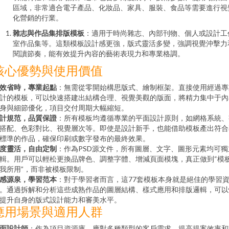
區域，非常適合電子產品、化妝品、家具、服裝、食品等需要進行視
化營銷的行業。
雜志與作品集排版模板
：適用于時尚雜志、內部刊物、個人或設計工
室作品集等。這類模板設計感更強，版式靈活多變，強調視覺沖擊力
閱讀節奏，能有效提升內容的藝術表現力和專業格調。
核心優勢與使用價值
效省時，專業起點
：無需從零開始構思版式、繪制框架。直接使用經過專
計的模板，可以快速搭建出結構合理、視覺美觀的版面，將精力集中于內
身與細節優化，項目交付周期大幅縮短。
計規范，品質保證
：所有模板均遵循專業的平面設計原則，如網格系統、
搭配、色彩對比、視覺層次等。即使是設計新手，也能借助模板產出符合
標準的作品，確保印刷或數字發布的最終效果。
度靈活，自由定制
：作為PSD源文件，所有圖層、文字、圖形元素均可獨
輯。用戶可以輕松更換品牌色、調整字體、增減頁面模塊，真正做到“模
我所用”，而非被模板限制。
感源泉，學習范本
：對于學習者而言，這77套模板本身就是絕佳的學習
。通過拆解和分析這些成熟作品的圖層結構、樣式應用和排版邏輯，可以
提升自身的版式設計能力和審美水平。
應用場景與適用人群
面設計師
：作為項目資源庫，應對多種類型的客戶需求，提高提案效率和