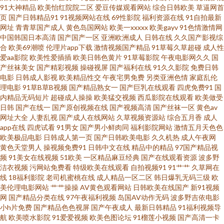
91大神精品
欧美怡红院院二区
爱豆传媒观看网站
综合日韩欧美
草逼网首
页
国产日韩精品91
91视频网站在线
69性影院
福利资源在线
91自拍最新
频 在线成人小说 在线97 91福利姬综合网址 91夫妻交换 91看自拍 91看黑料
网址
青青草国产成人
黄色岛国网站
欧美一xxxxx
欧美gayv
91色情激情网
中国韩国日本高清
国产国产一区
亚洲欧洲成人
日韩在线
久久国产影视综
大片 91福利社视频国产精品 91探花偷拍视频 91影院播放日本成人电影 9m
合
欧美69潮喷
伦理片app下载
激情视频国产精品
91草莓久草超碰
成人性
爱aa影院
欧美性爱插插
欧美日韩色黄片
91草莓影院
午夜电影网久久
国
产丝袜美女
国产精彩视频
操碰视屏
国产福利在线
91久久影院
免费日韩
超碰在线www 第一页亚洲 导航福利你懂得 成人深夜www网站 不卡三区 草莓
电影
日韩成人影视
欧美精品性交
午夜宅男免费
另类亚洲色情
家庭乱伦
理电影
91草B草B视频
国产精品熟女一
国产巨乳在线观看
四虎免费91
国
丝瓜榴莲秋葵黄瓜 先峰影院 亚洲AⅤ网站 亚洲欧美另类国产 怡春院aV 91大香
内精品无码短片
超碰成人操操
欧美猛交视频
西瓜影院在线观看
欧美做受
日韩
国产在线一
国产原创视频在线
国产视频高清
国产丝袜一区
黄色av
网址大全
人妻乱视
国产成人在线网站
久草视频资源站
综合五月香
成人
蕉国产在线 91看片下载包 91国众自啪 91粉色情人 91成人视颖 91九色白浆
app在线
四虎试看
91男女
国产男小鲜肉同
福利影院网站
激情五月天色色
欧美极品电影
日韩成人第一页
国产日韩欧美电影
久久机热
成人午夜网
秘 91精品一卡二卡 91九色老熟女 91国内在线视频 av免费观看地址 a级亚洲
黄色天堂男人
操视频免费91
日韩中文在线
精品中的精品
97国产精品视
频
91美女在线视频
51欧美
一区精品麻豆经典
国产在线观看资源
波多野
洁衣视频
污网站免费看
特级欧美在线观看
自拍视频91
91艹艹
久草网在
草莓视黄在线观看 国产精品一二三四五六区 三级三级三级a级日本全黄 淫插
线
18福利影院
老司机蜜桃在线
成人精品一区二区
韩日爆乳无码三级
欧
美伦理电影网站
艹艹操操
AV黄色观看网站
日韩欧美在线国产
新91视频
淫射 亚洲天堂网色情网址 91另类黑料偷拍视屏 91视屏黄 免费高清视频 久草
网
国产精品分类在线
97午夜福利视频
岛国AV动作无码
波多野吉依电影
小h片免费
国产精品色色视屏
国产午夜成人
最新日韩精品
91福利视频导
航
欧美喷水影院
91爱爱视频
欧美色图论坛
91榴莲小视频
国产高清一卡
资源av 美丽姑娘国语版免费看 80电影网 九1免费 bt磁力种子下载 在线91探花